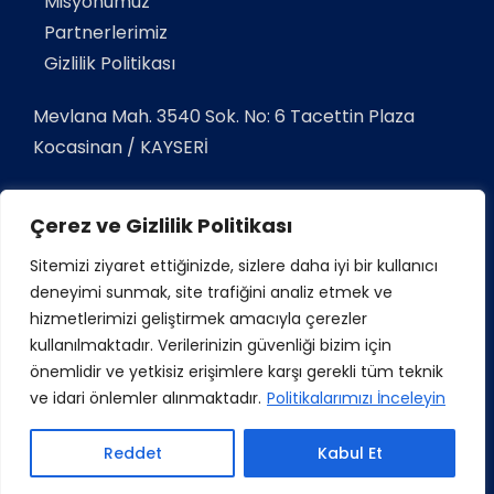
Misyonumuz
Partnerlerimiz
Gizlilik Politikası
Mevlana Mah. 3540 Sok. No: 6 Tacettin Plaza
Kocasinan / KAYSERİ
Telefon:
+90 352 337 03 33
Çerez ve Gizlilik Politikası
Gsm:
+90 532 38 12345
Sitemizi ziyaret ettiğinizde, sizlere daha iyi bir kullanıcı
E-Mail:
info@tacettinsigorta.com
deneyimi sunmak, site trafiğini analiz etmek ve
hizmetlerimizi geliştirmek amacıyla çerezler
kullanılmaktadır. Verilerinizin güvenliği bizim için
önemlidir ve yetkisiz erişimlere karşı gerekli tüm teknik
ve idari önlemler alınmaktadır.
Politikalarımızı İnceleyin
Copyright ©
2026 Tüm hakları saklıdır.
Dijina
Reddet
Kabul Et