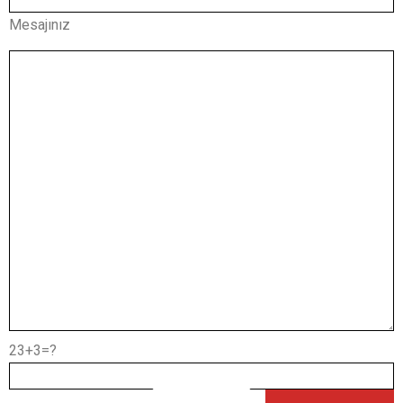
Mesajınız
23+3=?