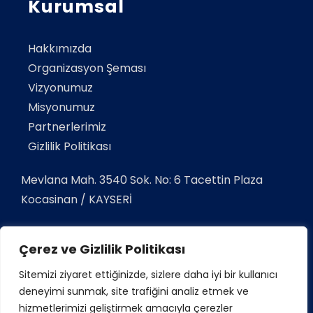
Kurumsal
Hakkımızda
Organizasyon Şeması
Vizyonumuz
Misyonumuz
Partnerlerimiz
Gizlilik Politikası
Mevlana Mah. 3540 Sok. No: 6 Tacettin Plaza
Kocasinan / KAYSERİ
Telefon:
+90 352 337 03 33
Çerez ve Gizlilik Politikası
Gsm:
+90 532 38 12345
Sitemizi ziyaret ettiğinizde, sizlere daha iyi bir kullanıcı
E-Mail:
info@tacettinsigorta.com
deneyimi sunmak, site trafiğini analiz etmek ve
hizmetlerimizi geliştirmek amacıyla çerezler