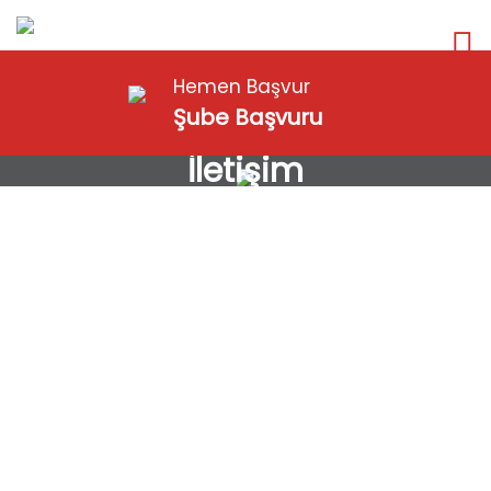
Hemen Başvur
Şube Başvuru
İletişim