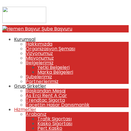
Hemen Başvur
Şube Başvuru
Kurumsal
Hakkımızda
Organizasyon Şeması
Vizyonumuz
Misyonumuz
Belgelerimiz
Yetki Belgeleri
Marka Belgeleri
Şubelerimiz
Partnerlerimiz
Grup Şirketler
Başkandan Mesaj
As Erci Rent A Car
Trendtac Sigorta
Tacettin Hasar Danışmanlık
Hizmetler
Arabanız
Trafik Sigortası
Kasko Sigortası
Pert Kasko