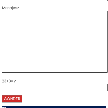
Mesajınız
23+3=?