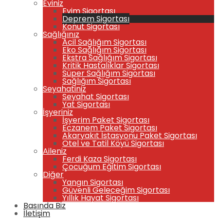
Eviniz
Evim Sigortası
Deprem Sigortası
Konut Sigortası
Sağlığınız
Acil Sağlığım Sigortası
Eko Sağlığım Sigortası
Ekstra Sağlığım Sigortası
Kritik Hastalıklar Sigortası
Süper Sağlığım Sigortası
Sağlığım Sigortası
Seyahatiniz
Seyahat Sigortası
Yat Sigortası
İşyeriniz
İşyerim Paket Sigortası
Eczanem Paket Sigortası
Akaryakıt İstasyonu Paket Sigortası
Otel ve Tatil Köyü Sigortası
Aileniz
Ferdi Kaza Sigortası
Çocuğum Eğitim Sigortası
Diğer
Yangın Sigortası
Güvenli Geleceğim Sigortası
Yıllık Hayat Sigortası
Basında Biz
İletişim