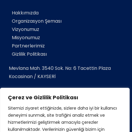
Hakkımızda
Organizasyon Şeması
Vizyonumuz
Misyonumuz
Partnerlerimiz
Gizlilik Politikası
Mevlana Mah. 3540 Sok. No: 6 Tacettin Plaza
Kocasinan / KAYSERİ
Telefon:
+90 352 337 03 33
Çerez ve Gizlilik Politikası
Gsm:
+90 532 38 12345
Sitemizi ziyaret ettiğinizde, sizlere daha iyi bir kullanıcı
E-Mail:
info@tacettinsigorta.com
deneyimi sunmak, site trafiğini analiz etmek ve
hizmetlerimizi geliştirmek amacıyla çerezler
kullanılmaktadır. Verilerinizin güvenliği bizim için